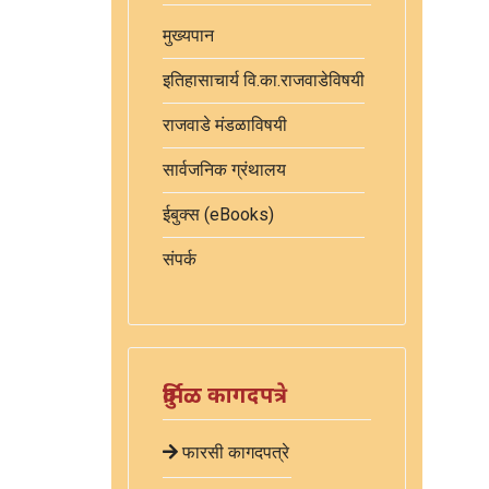
मुख्यपान
इतिहासाचार्य वि.का.राजवाडेविषयी
राजवाडे मंडळाविषयी
सार्वजनिक ग्रंथालय
ईबुक्स (eBooks)
संपर्क
दुर्मिळ कागदपत्रे
फारसी कागदपत्रे