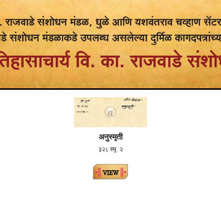
अनुस्मृती
३२८ स्मृ. २