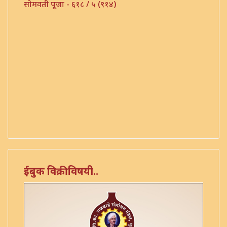
सोमवती पूजा - ६१८ / ५ (९१४)
ईबुक विक्रीविषयी..