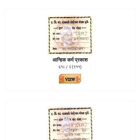
आन्हिक कर्म प्रकाश
६१८ / २ (९११)