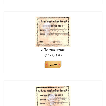
संगीत सत्यनारायण
६१८ / ६ (९१५)