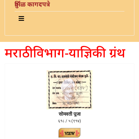
दुर्मिळ कागदपत्रे
मराठी विभाग-याज्ञिकी ग्रंथ
सोमवती पूजा
६१८ / ५ (९१४)