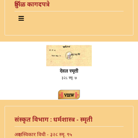
दुर्मिळ कागदपत्रे
देवल स्मृती
३२८ स्मृ. ७
संस्कृत विभाग : धर्मशास्त्र - स्मृती
अक्षर स्विकार विधी - ३२८ स्मृ. ९५