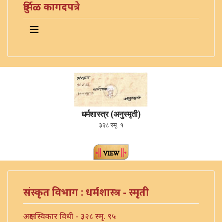
दुर्मिळ कागदपत्रे
धर्मशास्त्र (अनुस्मृती)
३२८ स्मृ. १
संस्कृत विभाग : धर्मशास्त्र - स्मृती
अक्षर स्विकार विधी - ३२८ स्मृ. ९५