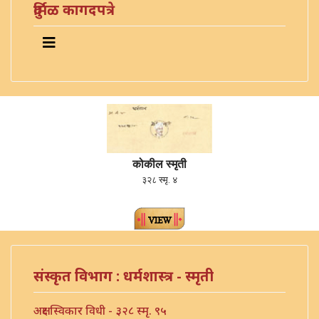
दुर्मिळ कागदपत्रे
कोकील स्मृती
३२८ स्मृ. ४
संस्कृत विभाग : धर्मशास्त्र - स्मृती
अक्षर स्विकार विधी - ३२८ स्मृ. ९५