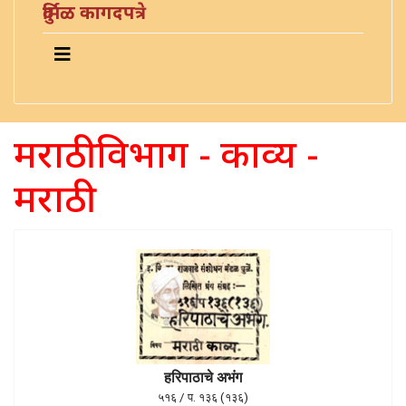
दुर्मिळ कागदपत्रे
मराठी विभाग - काव्य -
मराठी
हरिपाठाचे अभंग
५१६ / प. १३६ (१३६)