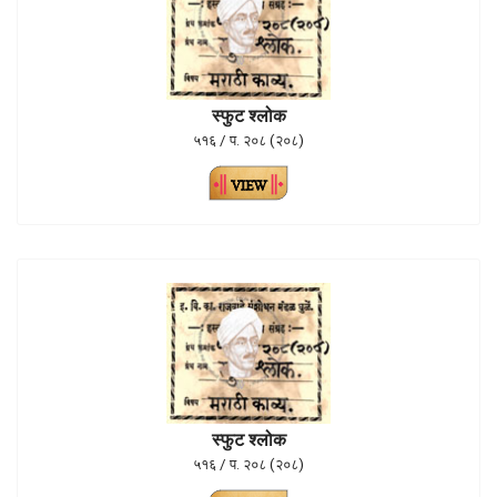
स्फुट श्लोक
५१६ / प. २०८ (२०८)
स्फुट श्लोक
५१६ / प. २०८ (२०८)