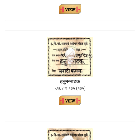
हनुमन्नाटक
५१६ / प. १३५ (१३५)