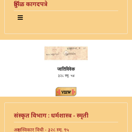
दुर्मिळ कागदपत्रे
जातिविवेक
३२८ स्मृ. ५४
संस्कृत विभाग : धर्मशास्त्र - स्मृती
अक्षर स्विकार विधी - ३२८ स्मृ. ९५