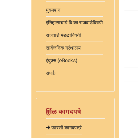
मुख्यपान
इतिहासाचार्य वि.का.राजवाडेविषयी
राजवाडे मंडळाविषयी
सार्वजनिक ग्रंथालय
ईबुक्स (eBooks)
संपर्क
दुर्मिळ कागदपत्रे
फारसी कागदपत्रे