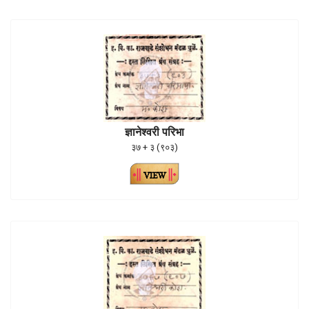
ज्ञानेश्वरी परिभा
३७ + ३ (९०३)