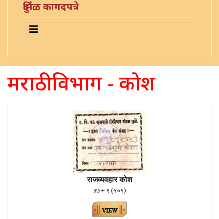
दुर्मिळ कागदपत्रे
मराठी विभाग - कोश
राजव्यवहार कोश
३७ + ९ (९०९)