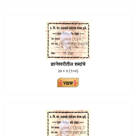
ज्ञानेश्वरीतील शब्दांचे
३७ + ४ (९०४)