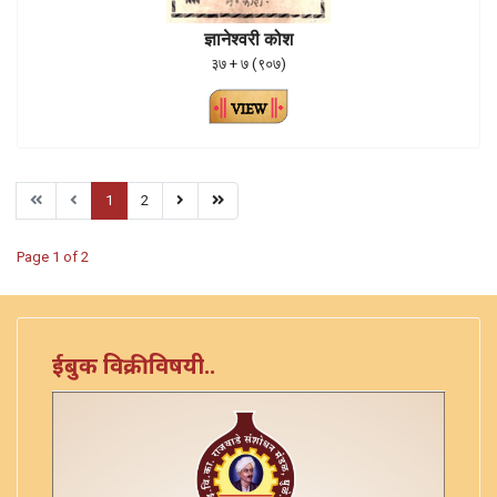
ज्ञानेश्वरी कोश
३७ + ७ (९०७)
1
2
Page 1 of 2
ईबुक विक्रीविषयी..