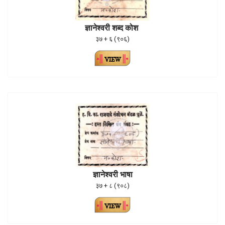
ज्ञानेश्वरी शब्द कोश
३७ + ६ (९०६)
ज्ञानेश्वरी भाषा
३७ + ८ (९०८)