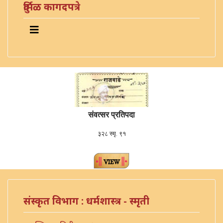
दुर्मिळ कागदपत्रे
संवत्सर प्रतिपदा
३२८ स्मृ. ९१
संस्कृत विभाग : धर्मशास्त्र - स्मृती