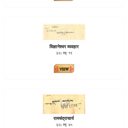
विज्ञानेश्वर व्यवहार
३२८ स्मृ. १९
रामचंद्राचार्य
३२८ स्मृ. ४५