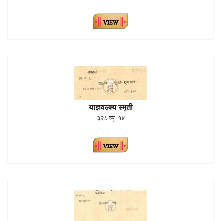
याज्ञवल्क्य स्मृती
३२८ स्मृ. १४