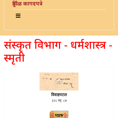
दुर्मिळ कागदपत्रे
संस्कृत विभाग - धर्मशास्त्र -
स्मृती
विवाहपटल
३२८ स्मृ. ८७