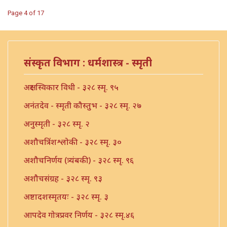
Page 4 of 17
संस्कृत विभाग : धर्मशास्त्र - स्मृती
अक्षर स्विकार विधी - ३२८ स्मृ. ९५
अनंतदेव - स्मृती कौस्तुभ - ३२८ स्मृ. २७
अनुस्मृती - ३२८ स्मृ. २
अशौचत्रिंशश्लोकी - ३२८ स्मृ. ३०
अशौचनिर्णय (त्र्यंबकी) - ३२८ स्मृ. ९६
अशौचसंग्रह - ३२८ स्मृ. ९३
अष्टादशस्मृतयः - ३२८ स्मृ. ३
आपदेव गोत्रप्रवर निर्णय - ३२८ स्मृ.४६