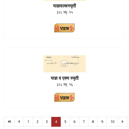
याज्ञवल्कस्मृती
३२८ स्मृ. १५
याज्ञ व एक्य स्मृती
३२८ स्मृ. १६
1
2
3
4
5
6
7
8
9
10