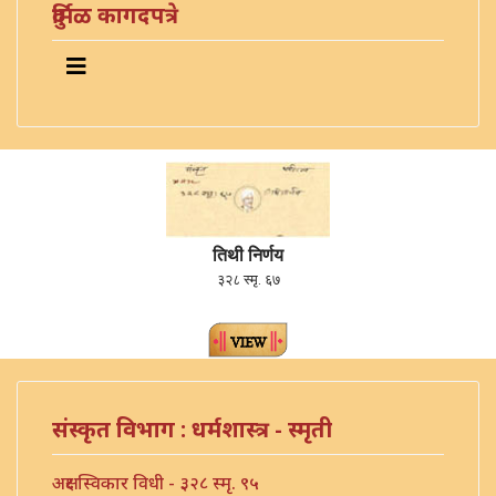
दुर्मिळ कागदपत्रे
तिथी निर्णय
३२८ स्मृ. ६७
संस्कृत विभाग : धर्मशास्त्र - स्मृती
अक्षर स्विकार विधी - ३२८ स्मृ. ९५