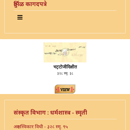
दुर्मिळ कागदपत्रे
भट्टोजीदिक्षीत
३२८ स्मृ. ३८
संस्कृत विभाग : धर्मशास्त्र - स्मृती
अक्षर स्विकार विधी - ३२८ स्मृ. ९५