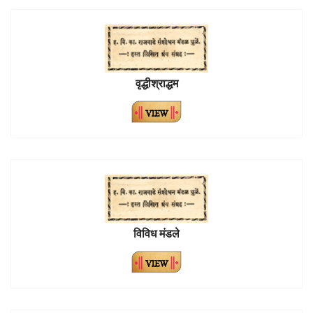
वृद्धीश्राद्धम
विविध मंडले