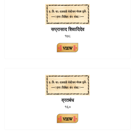
सप्रासाद शिवादिदेव
१७८
व्रतबंध
१६०