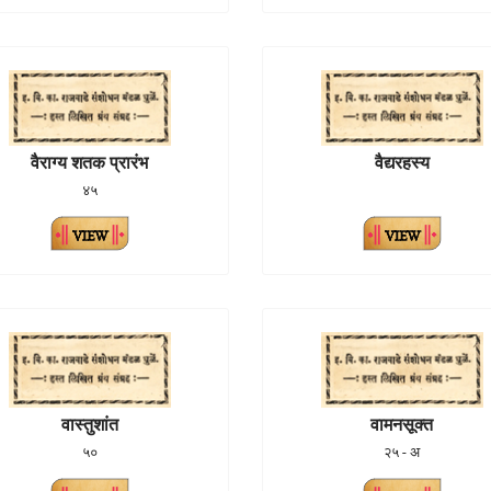
वैराग्य शतक प्रारंभ
वैद्यरहस्य
४५
वास्तुशांत
वामनसूक्त
५०
२५ - अ