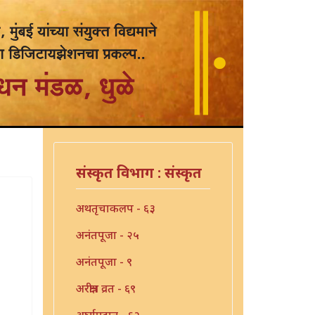
संस्कृत विभाग : संस्कृत
अथतृचाकलप - ६३
अनंतपूजा - २५
अनंतपूजा - ९
अरक्षीत्र व्रत - ६९
अर्घ्यप्रदान - ६२