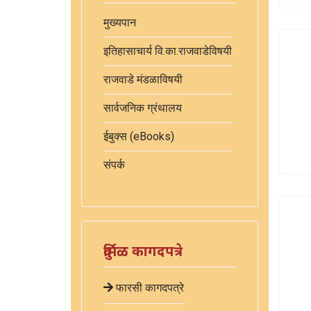
मुख्यपान
इतिहासाचार्य वि.का.राजवाडेविषयी
राजवाडे मंडळाविषयी
सार्वजनिक ग्रंथालय
ईबुक्स (eBooks)
संपर्क
दुर्मिळ कागदपत्रे
फारसी कागदपत्रे