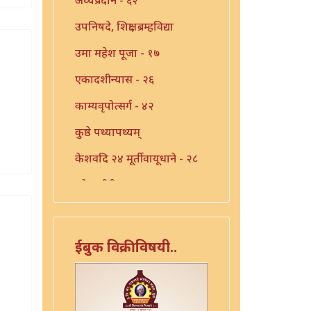
उपनिषदे, शिक्षा, ब्रम्हविद्या
उमा महेश पूजा - १७
एकादशीन्यास - २६
काम्यवृपोत्सर्ग - ४२
कुष्ठे पथ्यापथ्यम्
केशवदि २४ मूर्तीवायूधाने - २८
कोजागीरी पूजा - १८
गंगाष्टक स्तोत्र - ३३
गणपति पार्थिव पूजा - ५६
ईबुक विक्रीविषयी..
गुरुचिदंबराय - ३०
गुरोराधन - ८