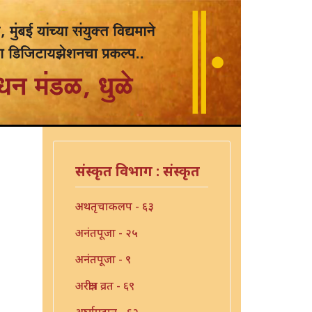
संस्कृत विभाग : संस्कृत
अथतृचाकलप - ६३
अनंतपूजा - २५
अनंतपूजा - ९
अरक्षीत्र व्रत - ६९
अर्घ्यप्रदान - ६२