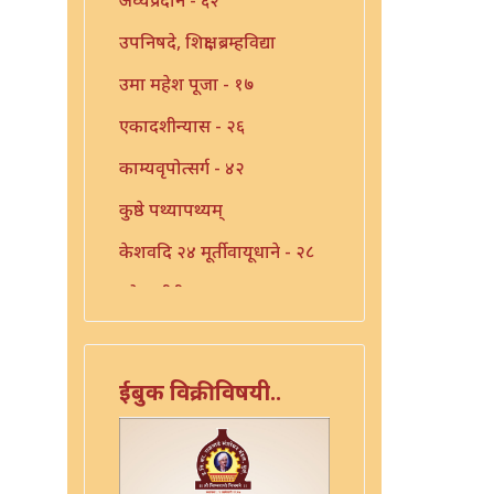
उपनिषदे, शिक्षा, ब्रम्हविद्या
उमा महेश पूजा - १७
एकादशीन्यास - २६
काम्यवृपोत्सर्ग - ४२
कुष्ठे पथ्यापथ्यम्
केशवदि २४ मूर्तीवायूधाने - २८
कोजागीरी पूजा - १८
गंगाष्टक स्तोत्र - ३३
गणपति पार्थिव पूजा - ५६
ईबुक विक्रीविषयी..
गुरुचिदंबराय - ३०
गुरोराधन - ८