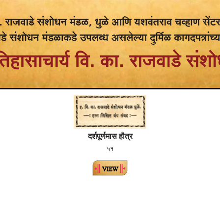
दर्शपूर्णमास हौत्र
५१