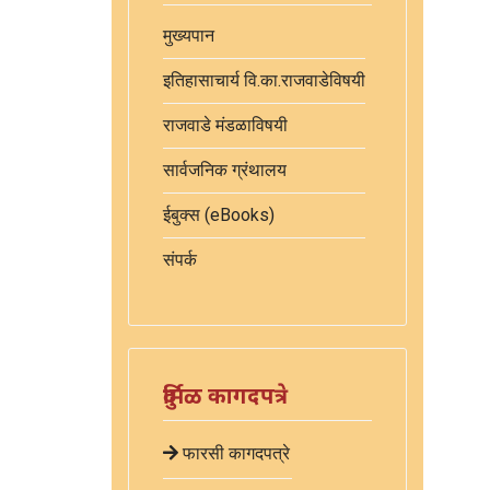
मुख्यपान
इतिहासाचार्य वि.का.राजवाडेविषयी
राजवाडे मंडळाविषयी
सार्वजनिक ग्रंथालय
ईबुक्स (eBooks)
संपर्क
दुर्मिळ कागदपत्रे
फारसी कागदपत्रे