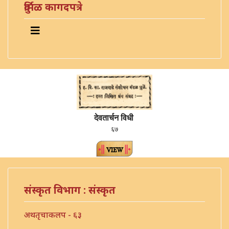
दुर्मिळ कागदपत्रे
देवतार्चन विधी
६७
संस्कृत विभाग : संस्कृत
अथतृचाकलप - ६३