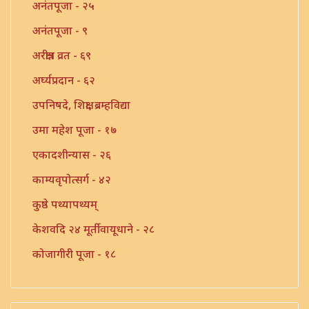
अनंतपूजा - २५
अनंतपूजा - ९
अरक्षीत्र व्रत - ६९
अर्घ्यप्रदान - ६२
उपनिषदे, शिक्षा, ब्रम्हविद्या
उमा महेश पूजा - १७
एकादशीन्यास - २६
काम्यवृपोत्सर्ग - ४२
कुष्ठे पथ्यापथ्यम्
केशवदि २४ मूर्तीवायूधाने - २८
कोजागीरी पूजा - १८
गंगाष्टक स्तोत्र - ३३
गणपति पार्थिव पूजा - ५६