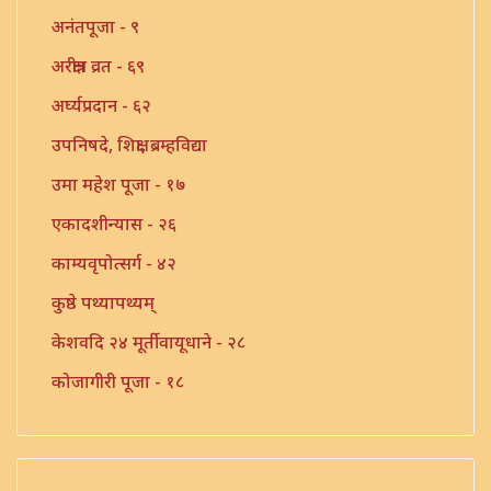
अनंतपूजा - ९
अरक्षीत्र व्रत - ६९
अर्घ्यप्रदान - ६२
उपनिषदे, शिक्षा, ब्रम्हविद्या
उमा महेश पूजा - १७
एकादशीन्यास - २६
काम्यवृपोत्सर्ग - ४२
कुष्ठे पथ्यापथ्यम्
केशवदि २४ मूर्तीवायूधाने - २८
कोजागीरी पूजा - १८
गंगाष्टक स्तोत्र - ३३
गणपति पार्थिव पूजा - ५६