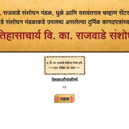
देशकालौसंकीर्त्य
५९