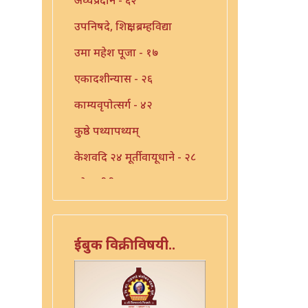
उपनिषदे, शिक्षा, ब्रम्हविद्या
उमा महेश पूजा - १७
एकादशीन्यास - २६
काम्यवृपोत्सर्ग - ४२
कुष्ठे पथ्यापथ्यम्
केशवदि २४ मूर्तीवायूधाने - २८
कोजागीरी पूजा - १८
गंगाष्टक स्तोत्र - ३३
गणपति पार्थिव पूजा - ५६
ईबुक विक्रीविषयी..
गुरुचिदंबराय - ३०
गुरोराधन - ८