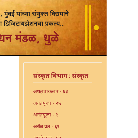
संस्कृत विभाग : संस्कृत
अथतृचाकलप - ६३
अनंतपूजा - २५
अनंतपूजा - ९
अरक्षीत्र व्रत - ६९
अर्घ्यप्रदान - ६२