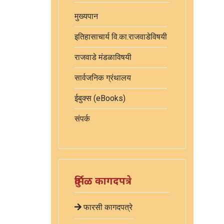
मुख्यपान
इतिहासाचार्य वि.का.राजवाडेविषयी
राजवाडे मंडळाविषयी
सार्वजनिक ग्रंथालय
ईबुक्स (eBooks)
संपर्क
दुर्मिळ कागदपत्रे
फारसी कागदपत्रे