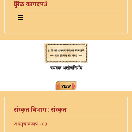
दुर्मिळ कागदपत्रे
त्र्यंबक अशौचनिर्णय
संस्कृत विभाग : संस्कृत
अथतृचाकलप - ६३