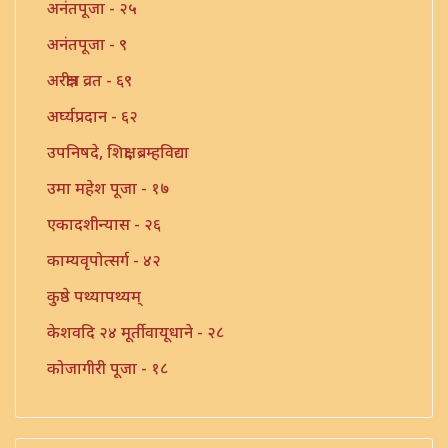
अनंतपूजा - २५
अनंतपूजा - ९
अरक्षीत्र व्रत - ६९
अर्घ्यप्रदान - ६२
उपनिषदे, शिक्षा, ब्रम्हविद्या
उमा महेश पूजा - १७
एकादशीन्यास - २६
काम्यवृपोत्सर्ग - ४२
कुष्ठे पथ्यापथ्यम्
केशवदि २४ मूर्तीवायूधाने - २८
कोजागीरी पूजा - १८
गंगाष्टक स्तोत्र - ३३
गणपति पार्थिव पूजा - ५६