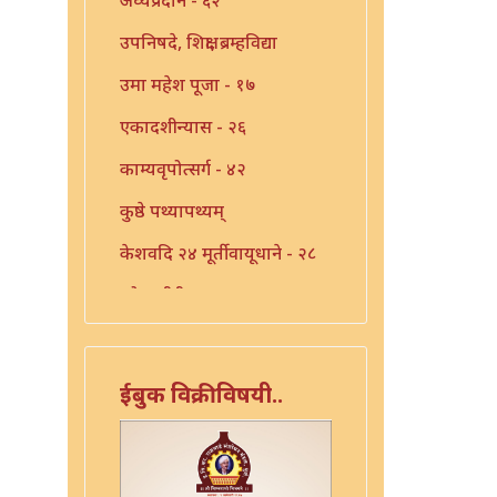
उपनिषदे, शिक्षा, ब्रम्हविद्या
उमा महेश पूजा - १७
एकादशीन्यास - २६
काम्यवृपोत्सर्ग - ४२
कुष्ठे पथ्यापथ्यम्
केशवदि २४ मूर्तीवायूधाने - २८
कोजागीरी पूजा - १८
गंगाष्टक स्तोत्र - ३३
गणपति पार्थिव पूजा - ५६
ईबुक विक्रीविषयी..
गुरुचिदंबराय - ३०
गुरोराधन - ८