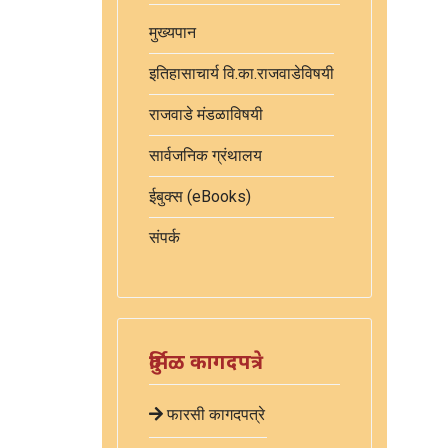
मुख्यपान
इतिहासाचार्य वि.का.राजवाडेविषयी
राजवाडे मंडळाविषयी
सार्वजनिक ग्रंथालय
ईबुक्स (eBooks)
संपर्क
दुर्मिळ कागदपत्रे
फारसी कागदपत्रे