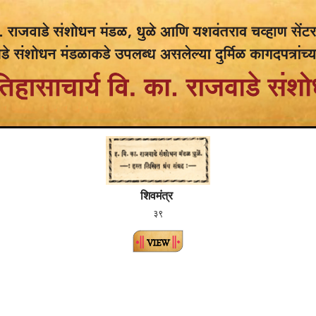
शिवमंत्र
३९