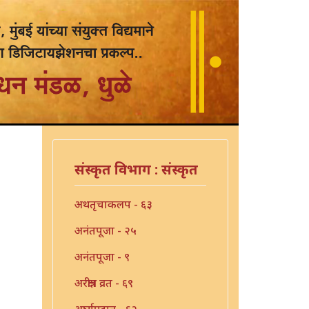
संस्कृत विभाग : संस्कृत
अथतृचाकलप - ६३
अनंतपूजा - २५
अनंतपूजा - ९
अरक्षीत्र व्रत - ६९
अर्घ्यप्रदान - ६२