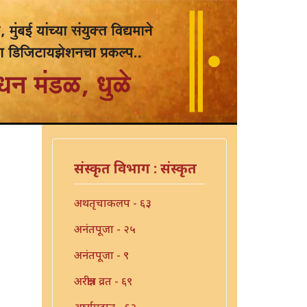
संस्कृत विभाग : संस्कृत
अथतृचाकलप - ६३
अनंतपूजा - २५
अनंतपूजा - ९
अरक्षीत्र व्रत - ६९
अर्घ्यप्रदान - ६२