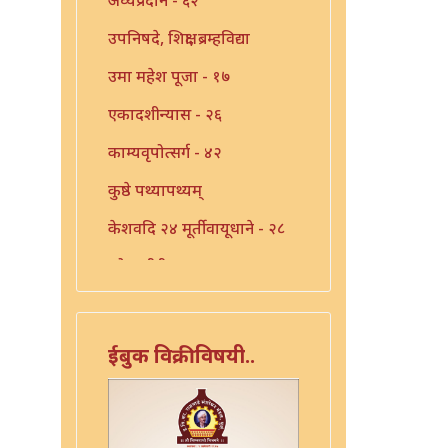
उपनिषदे, शिक्षा, ब्रम्हविद्या
उमा महेश पूजा - १७
एकादशीन्यास - २६
काम्यवृपोत्सर्ग - ४२
कुष्ठे पथ्यापथ्यम्
केशवदि २४ मूर्तीवायूधाने - २८
कोजागीरी पूजा - १८
गंगाष्टक स्तोत्र - ३३
गणपति पार्थिव पूजा - ५६
ईबुक विक्रीविषयी..
गुरुचिदंबराय - ३०
गुरोराधन - ८