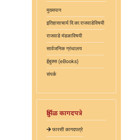
मुख्यपान
इतिहासाचार्य वि.का.राजवाडेविषयी
राजवाडे मंडळाविषयी
सार्वजनिक ग्रंथालय
ईबुक्स (eBooks)
संपर्क
दुर्मिळ कागदपत्रे
फारसी कागदपत्रे