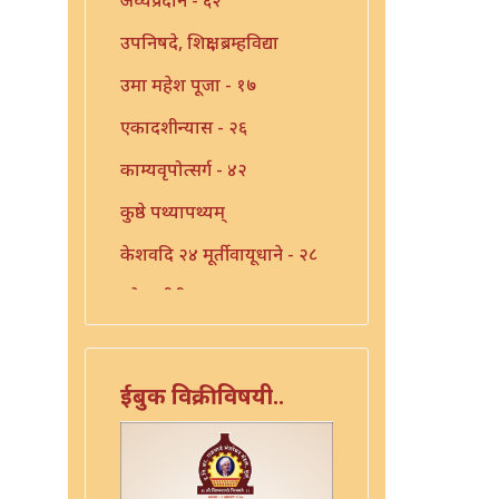
उपनिषदे, शिक्षा, ब्रम्हविद्या
उमा महेश पूजा - १७
एकादशीन्यास - २६
काम्यवृपोत्सर्ग - ४२
कुष्ठे पथ्यापथ्यम्
केशवदि २४ मूर्तीवायूधाने - २८
कोजागीरी पूजा - १८
गंगाष्टक स्तोत्र - ३३
गणपति पार्थिव पूजा - ५६
ईबुक विक्रीविषयी..
गुरुचिदंबराय - ३०
गुरोराधन - ८