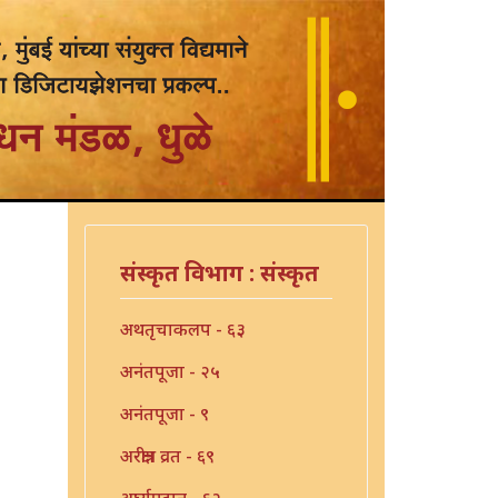
संस्कृत विभाग : संस्कृत
अथतृचाकलप - ६३
अनंतपूजा - २५
अनंतपूजा - ९
अरक्षीत्र व्रत - ६९
अर्घ्यप्रदान - ६२