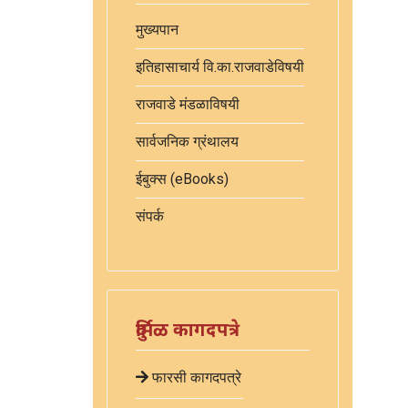
मुख्यपान
इतिहासाचार्य वि.का.राजवाडेविषयी
राजवाडे मंडळाविषयी
सार्वजनिक ग्रंथालय
ईबुक्स (eBooks)
संपर्क
दुर्मिळ कागदपत्रे
फारसी कागदपत्रे