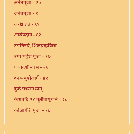
अनंतपूजा - २५
अनंतपूजा - ९
अरक्षीत्र व्रत - ६९
अर्घ्यप्रदान - ६२
उपनिषदे, शिक्षा, ब्रम्हविद्या
उमा महेश पूजा - १७
एकादशीन्यास - २६
काम्यवृपोत्सर्ग - ४२
कुष्ठे पथ्यापथ्यम्
केशवदि २४ मूर्तीवायूधाने - २८
कोजागीरी पूजा - १८
गंगाष्टक स्तोत्र - ३३
गणपति पार्थिव पूजा - ५६