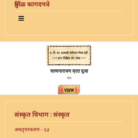
दुर्मिळ कागदपत्रे
सत्यनारायण व्रत पूजा
५५
संस्कृत विभाग : संस्कृत
अथतृचाकलप - ६३