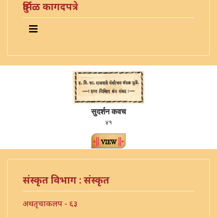
दुर्मिळ कागदपत्रे
सुदर्शन कवच
४१
संस्कृत विभाग : संस्कृत
अथतृचाकलप - ६३