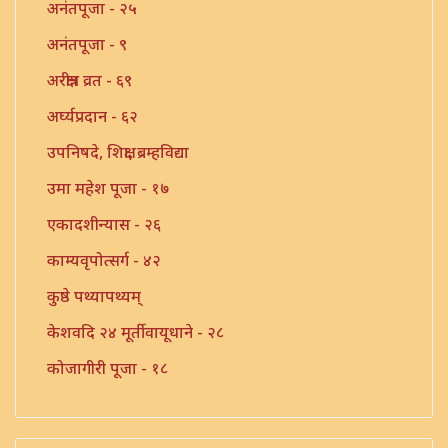
अनंतपूजा - २५
अनंतपूजा - ९
अरक्षीत्र व्रत - ६९
अर्घ्यप्रदान - ६२
उपनिषदे, शिक्षा, ब्रम्हविद्या
उमा महेश पूजा - १७
एकादशीन्यास - २६
काम्यवृपोत्सर्ग - ४२
कुष्ठे पथ्यापथ्यम्
केशवदि २४ मूर्तीवायूधाने - २८
कोजागीरी पूजा - १८
गंगाष्टक स्तोत्र - ३३
गणपति पार्थिव पूजा - ५६