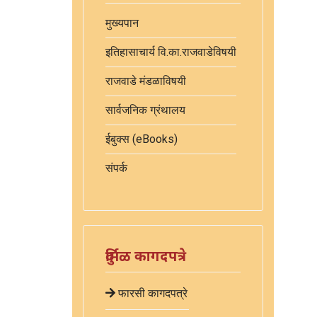
मुख्यपान
इतिहासाचार्य वि.का.राजवाडेविषयी
राजवाडे मंडळाविषयी
सार्वजनिक ग्रंथालय
ईबुक्स (eBooks)
संपर्क
दुर्मिळ कागदपत्रे
फारसी कागदपत्रे