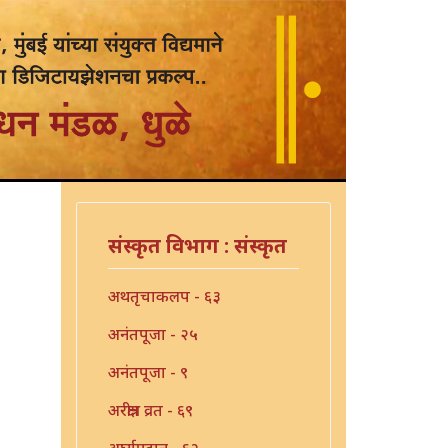
संस्कृत विभाग : संस्कृत
अथतृचाकलप - ६३
अनंतपूजा - २५
अनंतपूजा - ९
अरक्षीत्र व्रत - ६९
अर्घ्यप्रदान - ६२