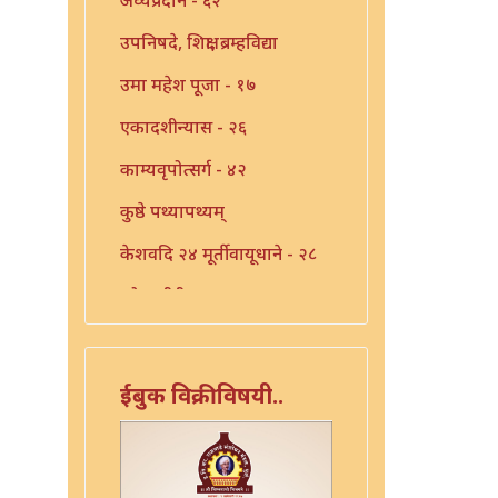
उपनिषदे, शिक्षा, ब्रम्हविद्या
उमा महेश पूजा - १७
एकादशीन्यास - २६
काम्यवृपोत्सर्ग - ४२
कुष्ठे पथ्यापथ्यम्
केशवदि २४ मूर्तीवायूधाने - २८
कोजागीरी पूजा - १८
गंगाष्टक स्तोत्र - ३३
गणपति पार्थिव पूजा - ५६
ईबुक विक्रीविषयी..
गुरुचिदंबराय - ३०
गुरोराधन - ८