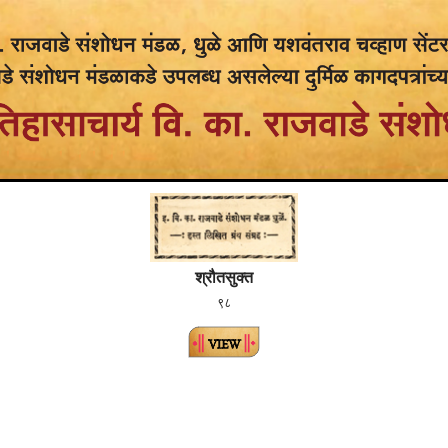
श्रौतसुक्त
९८