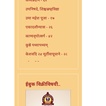
उपनिषदे, शिक्षा, ब्रम्हविद्या
उमा महेश पूजा - १७
एकादशीन्यास - २६
काम्यवृपोत्सर्ग - ४२
कुष्ठे पथ्यापथ्यम्
केशवदि २४ मूर्तीवायूधाने - २८
कोजागीरी पूजा - १८
गंगाष्टक स्तोत्र - ३३
गणपति पार्थिव पूजा - ५६
ईबुक विक्रीविषयी..
गुरुचिदंबराय - ३०
गुरोराधन - ८