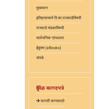
मुख्यपान
इतिहासाचार्य वि.का.राजवाडेविषयी
राजवाडे मंडळाविषयी
सार्वजनिक ग्रंथालय
ईबुक्स (eBooks)
संपर्क
दुर्मिळ कागदपत्रे
फारसी कागदपत्रे