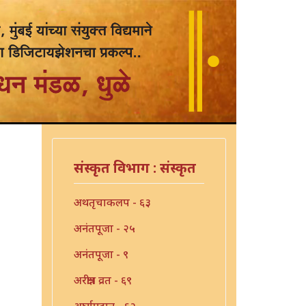
संस्कृत विभाग : संस्कृत
अथतृचाकलप - ६३
अनंतपूजा - २५
अनंतपूजा - ९
अरक्षीत्र व्रत - ६९
अर्घ्यप्रदान - ६२