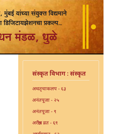
संस्कृत विभाग : संस्कृत
अथतृचाकलप - ६३
अनंतपूजा - २५
अनंतपूजा - ९
अरक्षीत्र व्रत - ६९
अर्घ्यप्रदान - ६२