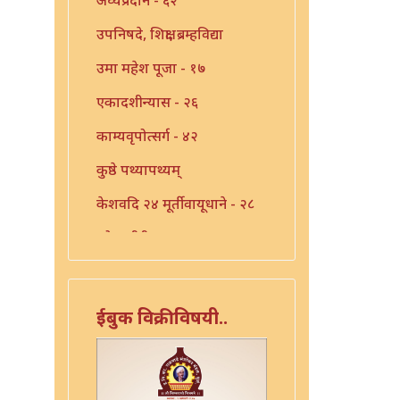
उपनिषदे, शिक्षा, ब्रम्हविद्या
उमा महेश पूजा - १७
एकादशीन्यास - २६
काम्यवृपोत्सर्ग - ४२
कुष्ठे पथ्यापथ्यम्
केशवदि २४ मूर्तीवायूधाने - २८
कोजागीरी पूजा - १८
गंगाष्टक स्तोत्र - ३३
गणपति पार्थिव पूजा - ५६
ईबुक विक्रीविषयी..
गुरुचिदंबराय - ३०
गुरोराधन - ८