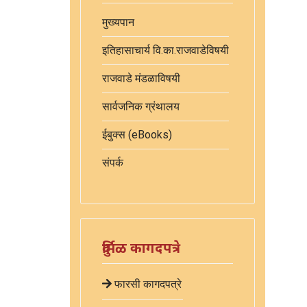
मुख्यपान
इतिहासाचार्य वि.का.राजवाडेविषयी
राजवाडे मंडळाविषयी
सार्वजनिक ग्रंथालय
ईबुक्स (eBooks)
संपर्क
दुर्मिळ कागदपत्रे
फारसी कागदपत्रे