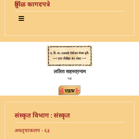
दुर्मिळ कागदपत्रे
ललित सहस्त्रनाम
५४
संस्कृत विभाग : संस्कृत
अथतृचाकलप - ६३