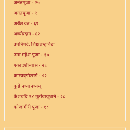
अनंतपूजा - २५
अनंतपूजा - ९
अरक्षीत्र व्रत - ६९
अर्घ्यप्रदान - ६२
उपनिषदे, शिक्षा, ब्रम्हविद्या
उमा महेश पूजा - १७
एकादशीन्यास - २६
काम्यवृपोत्सर्ग - ४२
कुष्ठे पथ्यापथ्यम्
केशवदि २४ मूर्तीवायूधाने - २८
कोजागीरी पूजा - १८
गंगाष्टक स्तोत्र - ३३
गणपति पार्थिव पूजा - ५६