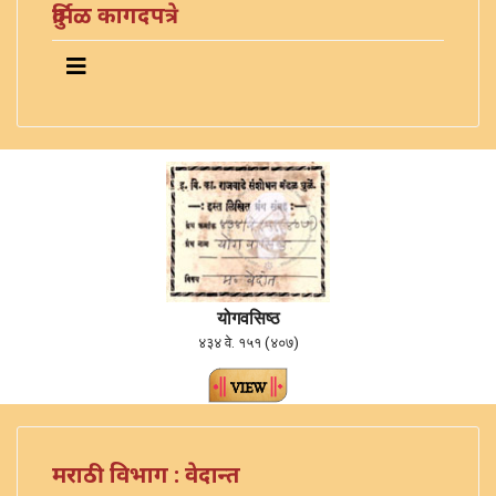
दुर्मिळ कागदपत्रे
योगवसिष्ठ
४३४ वे. १५१ (४०७)
मराठी विभाग : वेदान्त