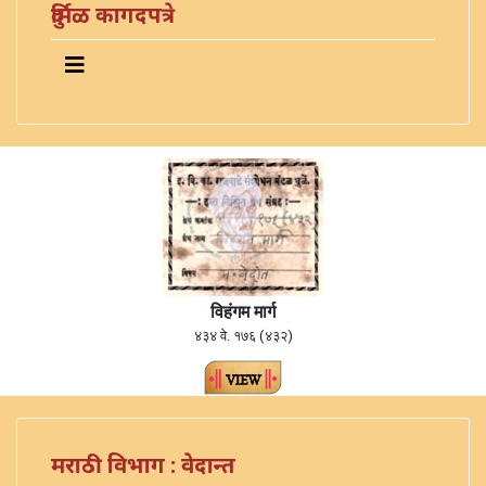
दुर्मिळ कागदपत्रे
विहंगम मार्ग
४३४ वे. १७६ (४३२)
मराठी विभाग : वेदान्त