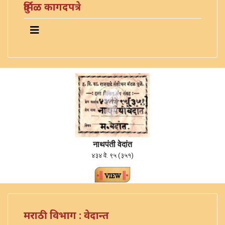
दुर्मिळ कागदपत्रे
नाथपंती वेदांत
४३४ वे. ९५ (३५१)
मराठी विभाग : वेदान्त