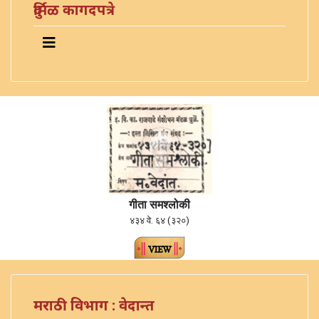
दुर्मिळ कागदपत्रे
गीता समश्लोकी
४३४ वे. ६४ (३२०)
मराठी विभाग : वेदान्त