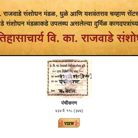
पंचीकरण
४३४ वे. ११८ (३७४)