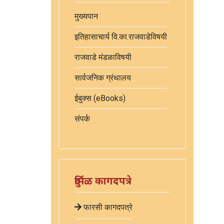
मुख्यपान
इतिहासाचार्य वि.का.राजवाडेविषयी
राजवाडे मंडळाविषयी
सार्वजनिक ग्रंथालय
ईबुक्स (eBooks)
संपर्क
दुर्मिळ कागदपत्रे
फारसी कागदपत्रे