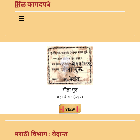
दुर्मिळ कागदपत्रे
गीता गुरु
४३४ वे. ४३ (२९९)
मराठी विभाग : वेदान्त