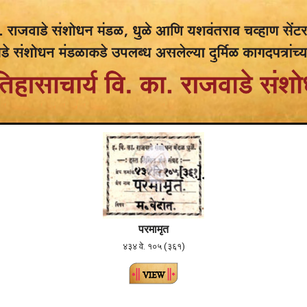
परमामृत
४३४ वे. १०५ (३६१)