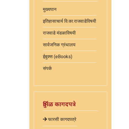
मुख्यपान
इतिहासाचार्य वि.का.राजवाडेविषयी
राजवाडे मंडळाविषयी
सार्वजनिक ग्रंथालय
ईबुक्स (eBooks)
संपर्क
दुर्मिळ कागदपत्रे
फारसी कागदपत्रे