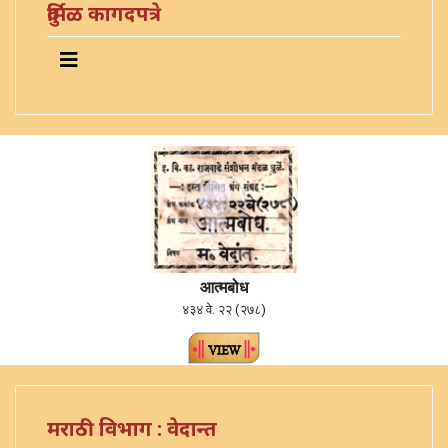
दुर्मिळ कागदपत्रे
आत्मबोध
४३४ वे. २२ (२७८)
मराठी विभाग : वेदान्त