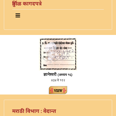
दुर्मिळ कागदपत्रे
ज्ञानेश्वरी
(अध्याय १६)
४३४ वे १९२
मराठी विभाग : वेदान्त