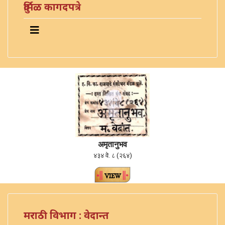
दुर्मिळ कागदपत्रे
अमृतानुभव
४३४ वे. ८ (२६४)
मराठी विभाग : वेदान्त