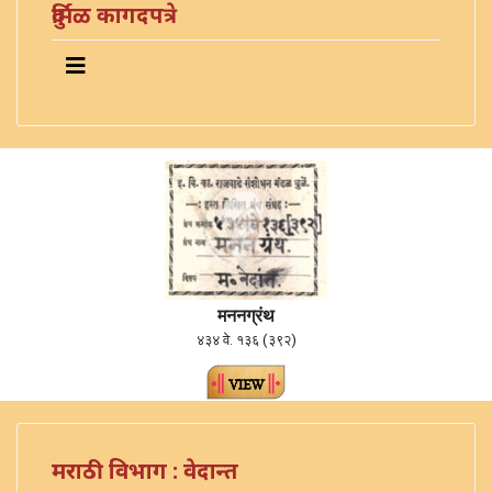
दुर्मिळ कागदपत्रे
मननग्रंथ
४३४ वे. १३६ (३९२)
मराठी विभाग : वेदान्त