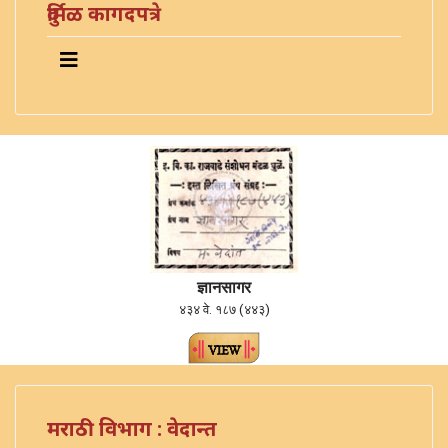
दुर्मिळ कागदपत्रे
ज्ञानसागर
४३४ वे. १८७ (४४३)
मराठी विभाग : वेदान्त