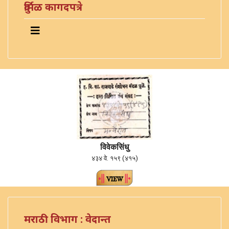
दुर्मिळ कागदपत्रे
विवेकसिंधु
४३४ वे. १५९ (४१५)
मराठी विभाग : वेदान्त