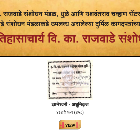
ज्ञानेश्वरी - अधुनिकृत
४३४ वे २०२ (४५८)