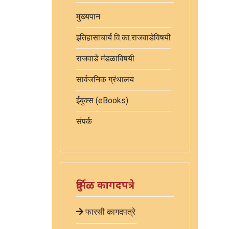
मुख्यपान
इतिहासाचार्य वि.का.राजवाडेविषयी
राजवाडे मंडळाविषयी
सार्वजनिक ग्रंथालय
ईबुक्स (eBooks)
संपर्क
दुर्मिळ कागदपत्रे
फारसी कागदपत्रे