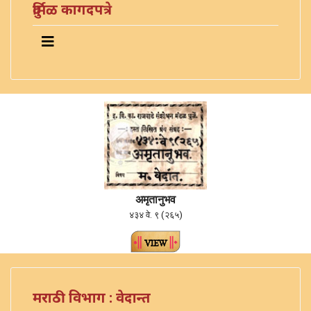
दुर्मिळ कागदपत्रे
अमृतानुभव
४३४ वे. ९ (२६५)
मराठी विभाग : वेदान्त