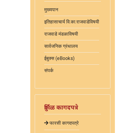
मुख्यपान
इतिहासाचार्य वि.का.राजवाडेविषयी
राजवाडे मंडळाविषयी
सार्वजनिक ग्रंथालय
ईबुक्स (eBooks)
संपर्क
दुर्मिळ कागदपत्रे
फारसी कागदपत्रे