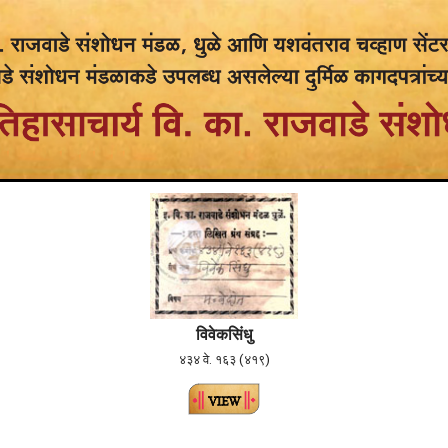
विवेकसिंधु
४३४ वे. १६३ (४१९)