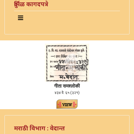
दुर्मिळ कागदपत्रे
गीता समश्लोकी
४३४ वे. ६५ (३२१)
मराठी विभाग : वेदान्त