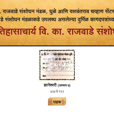
ज्ञानेश्वरी
(अध्याय ७)
४३४ वे १९२