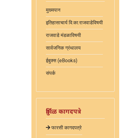
मुख्यपान
इतिहासाचार्य वि.का.राजवाडेविषयी
राजवाडे मंडळाविषयी
सार्वजनिक ग्रंथालय
ईबुक्स (eBooks)
संपर्क
दुर्मिळ कागदपत्रे
फारसी कागदपत्रे