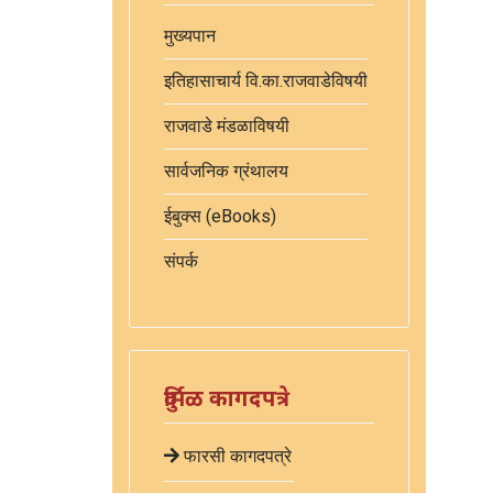
मुख्यपान
इतिहासाचार्य वि.का.राजवाडेविषयी
राजवाडे मंडळाविषयी
सार्वजनिक ग्रंथालय
ईबुक्स (eBooks)
संपर्क
दुर्मिळ कागदपत्रे
फारसी कागदपत्रे