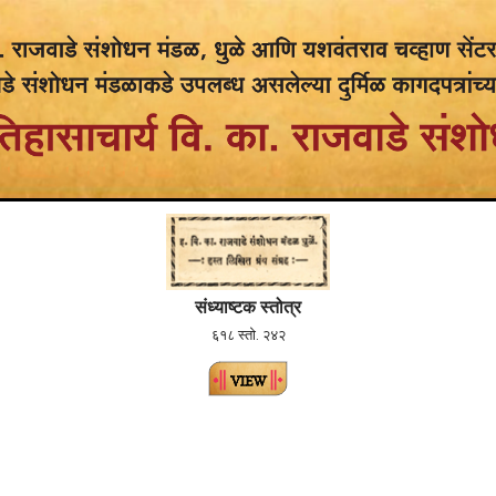
संध्याष्टक स्तोत्र
६१८ स्तो. २४२