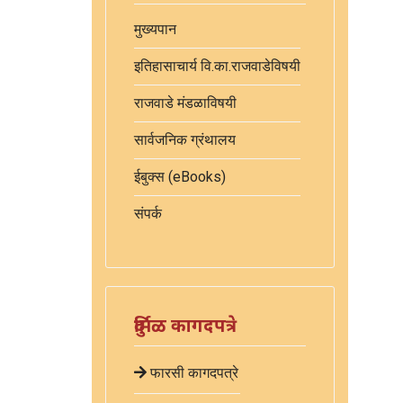
मुख्यपान
इतिहासाचार्य वि.का.राजवाडेविषयी
राजवाडे मंडळाविषयी
सार्वजनिक ग्रंथालय
ईबुक्स (eBooks)
संपर्क
दुर्मिळ कागदपत्रे
फारसी कागदपत्रे