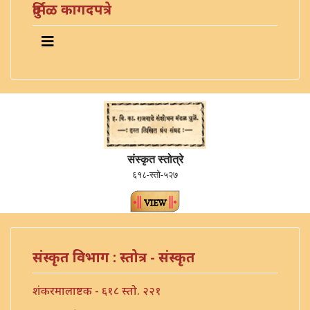
दुर्मिळ कागदपत्रे
संस्कृत स्तोत्रे
६१८-स्तो-५२७
संस्कृत विभाग : स्तोत्र - संस्कृत
शंकरमालाष्टक - ६१८ स्तो. २२१